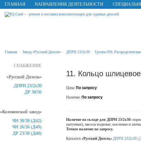
ГЛАВНАЯ
НАПРАВЛЕНИЯ ДЕЯТЕЛЬНОСТИ
СПЕЦИАЛЬН
Главная
Завод «Русский Дизель»
ДПРН 23/2х30
Группа 056. Распределитель
СНАБЖЕНИЕ
11. Кольцо шлицевое
«Русский Дизель»
ДПРН 23/2х30
Цена:
По запросу
ДР 30/50
Наличие:
По запросу
«Коломенский завод»
Наличие на складе для ДПРН 23/2х30:
поршн
ЧН 30/38 (Д42)
шатунные), насосы водяные, масляные и запчас
ЧН 26/26 (Д49)
Точное наличие по запросу.
ДР 23/30 (Д40)
Каталоги
«Русский Дизель»
ДПРН 23/2х30
|
Д